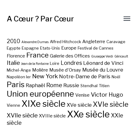
A Cœur ? Par Cœur
2010
Angleterre
Alfred Hitchcock
Caravage
Alexandre Dumas
Europe
Egypte
Espagne
Etats-Unis
Festival de Cannes
France
Florence
Galerie des Offices
Giuseppe Verdi
Géricault
Italie
Londres
Léonard de Vinci
Loire
Jean de la Fontaine
Musée du Louvre
Molière
Musée d'Orsay
Michel-Ange
New York
Notre-Dame de Paris
Napoléon Ier
Noël
Paris
Rome
Raphaël
Russie
Stendhal
Titien
Union européenne
Victor Hugo
Venise
XIXe siècle
XVIe siècle
XVe siècle
Vienne
XXe siècle
XVIIe siècle
XXIe
XVIIIe siècle
siècle