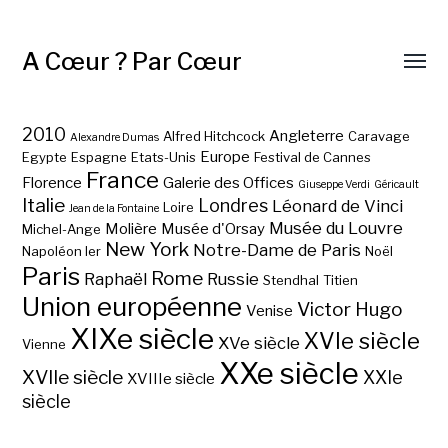
A Cœur ? Par Cœur
2010
Angleterre
Alfred Hitchcock
Caravage
Alexandre Dumas
Europe
Egypte
Espagne
Etats-Unis
Festival de Cannes
France
Florence
Galerie des Offices
Giuseppe Verdi
Géricault
Italie
Londres
Léonard de Vinci
Loire
Jean de la Fontaine
Musée du Louvre
Molière
Musée d'Orsay
Michel-Ange
New York
Notre-Dame de Paris
Napoléon Ier
Noël
Paris
Rome
Raphaël
Russie
Stendhal
Titien
Union européenne
Victor Hugo
Venise
XIXe siècle
XVIe siècle
XVe siècle
Vienne
XXe siècle
XVIIe siècle
XXIe
XVIIIe siècle
siècle