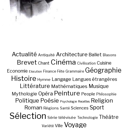
Actualité
Architecture
Ballet
Antiquité
Blasons
Cinéma
Brevet
Chant
Cuisine
Civilisation
Géographie
Economie
Finance
Fête
Grammaire
Elocution
Histoire
Langage
Langues étrangères
Hymne
Littérature
Musique
Mathématiques
Peinture
Opéra
Mythologie
People
Philosophie
Poésie
Religion
Politique
Psychologie
Recettes
Sport
Roman
Sciences
Régions
Santé
Sélection
Théâtre
Série télévisée
Technologie
Voyage
Ville
Variété