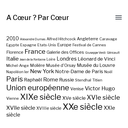
A Cœur ? Par Cœur
2010
Angleterre
Alfred Hitchcock
Caravage
Alexandre Dumas
Europe
Egypte
Espagne
Etats-Unis
Festival de Cannes
France
Florence
Galerie des Offices
Giuseppe Verdi
Géricault
Italie
Londres
Léonard de Vinci
Loire
Jean de la Fontaine
Musée du Louvre
Molière
Musée d'Orsay
Michel-Ange
New York
Notre-Dame de Paris
Napoléon Ier
Noël
Paris
Rome
Raphaël
Russie
Stendhal
Titien
Union européenne
Victor Hugo
Venise
XIXe siècle
XVIe siècle
XVe siècle
Vienne
XXe siècle
XVIIe siècle
XXIe
XVIIIe siècle
siècle