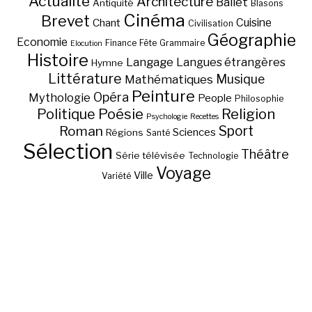
Actualité
Architecture
Ballet
Antiquité
Blasons
Cinéma
Brevet
Chant
Cuisine
Civilisation
Géographie
Economie
Finance
Fête
Grammaire
Elocution
Histoire
Langage
Langues étrangères
Hymne
Littérature
Musique
Mathématiques
Peinture
Opéra
Mythologie
People
Philosophie
Poésie
Religion
Politique
Psychologie
Recettes
Sport
Roman
Sciences
Régions
Santé
Sélection
Théâtre
Série télévisée
Technologie
Voyage
Ville
Variété