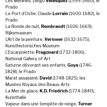
Les Ménines, Diego
Vélasquez
(1599-1660), le
Prado
Le Port d’Ostie, Claude
Lorrain
(1600-1682), le
Prado
La Ronde de nuit,
Rembrandt
(1606-1669),
Rijksmuseum
L’Art de la peinture,
Vermeer
(1632-1675),
Kunsthistorisches Museum
L’Escarpolette,
Fragonard
(1732-1806),
National Gallery of Art
Saturne dévorant ses enfants,
Goya
(1746-
1828), le Prado
Marat assassiné,
David
(1748-1825), les
Musées Royaux des Beaux-Arts
La Mer de glace,
K.D. Friedrich
(1774-1840),
Kunsthalle
Vapeur dans une tempête de neige,
Turner