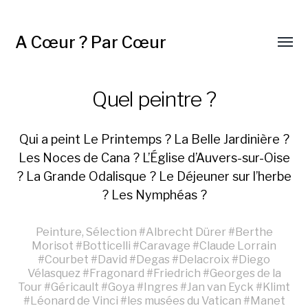
A Cœur ? Par Cœur
Quel peintre ?
Qui a peint Le Printemps ? La Belle Jardinière ?
Les Noces de Cana ? L’Église d’Auvers-sur-Oise
? La Grande Odalisque ? Le Déjeuner sur l’herbe
? Les Nymphéas ?
Peinture
,
Sélection
#
Albrecht Dürer
#
Berthe
Morisot
#
Botticelli
#
Caravage
#
Claude Lorrain
#
Courbet
#
David
#
Degas
#
Delacroix
#
Diego
Vélasquez
#
Fragonard
#
Friedrich
#
Georges de la
Tour
#
Géricault
#
Goya
#
Ingres
#
Jan van Eyck
#
Klimt
#
Léonard de Vinci
#
les musées du Vatican
#
Manet