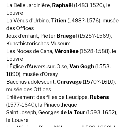
La Belle Jardinière,
Raphaël
(1483-1520), le
Louvre
La Vénus d’Urbino,
Titien
(1488?-1576), musée
des Offices
Jeux d’enfant, Pieter
Bruegel
(1525?-1569),
Kunsthistorisches Museum
Les Noces de Cana,
Véronèse
(1528-1588), le
Louvre
L’Église d’Auvers-sur-Oise,
Van Gogh
(1553-
1890), musée d’Orsay
Bacchus adolescent,
Caravage
(1570?-1610),
musée des Offices
Enlèvement des filles de Leucippe,
Rubens
(1577-1640), la Pinacothèque
Saint Joseph, Georges
de la Tour
(1593-1652),
le Louvre