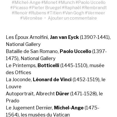
#
Michel-Ange
#
Monet
#
Munch
#
Paolo Uccello
#
Picasso
#
Pieter Bruegel
#
Raphaël
#
Rembrandt
#
Renoir
#
Rubens
#
Titien
#
Van Gogh
#
Vermeer
#
Véronèse
•
Ajouter un commentaire
Les Époux Arnolfini,
Jan van Eyck
(1390?-1441),
National Gallery
Bataille de San Romano,
Paolo Uccello
(1397-
1475), National Gallery
Le Printemps,
Botticelli
(1445-1510), musée
des Offices
La Joconde,
Léonard de Vinci
(1452-1519), le
Louvre
Autoportrait, Albrecht
Dürer
(1471-1528), le
Prado
Le Jugement Dernier,
Michel-Ange
(1475-
1564), les musées du Vatican