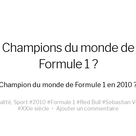
Champions du monde de
Formule 1 ?
Champion du monde de Formule 1 en 2010 
alité
,
Sport
#
2010
#
Formule 1
#
Red Bull
#
Sebastian V
#
XXIe siècle
•
Ajouter un commentaire