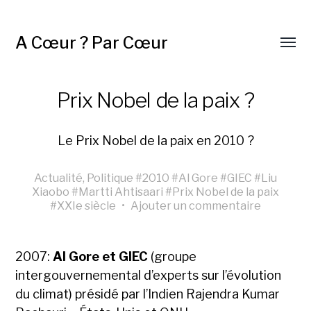
A Cœur ? Par Cœur
Prix Nobel de la paix ?
Le Prix Nobel de la paix en 2010 ?
Actualité
,
Politique
#
2010
#
Al Gore
#
GIEC
#
Liu
Xiaobo
#
Martti Ahtisaari
#
Prix Nobel de la paix
#
XXIe siècle
•
Ajouter un commentaire
2007:
Al Gore et GIEC
(groupe
intergouvernemental d’experts sur l’évolution
du climat) présidé par l’Indien Rajendra Kumar