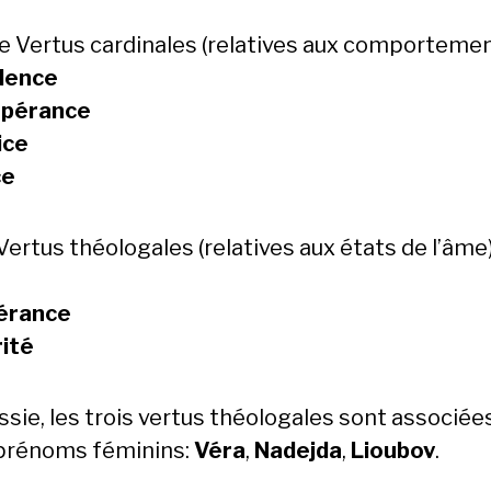
e Vertus cardinales (relatives aux comportemen
dence
pérance
ice
ce
Vertus théologales (relatives aux états de l’âme)
érance
rité
ssie, les trois vertus théologales sont associée
 prénoms féminins:
Véra
,
Nadejda
,
Lioubov
.