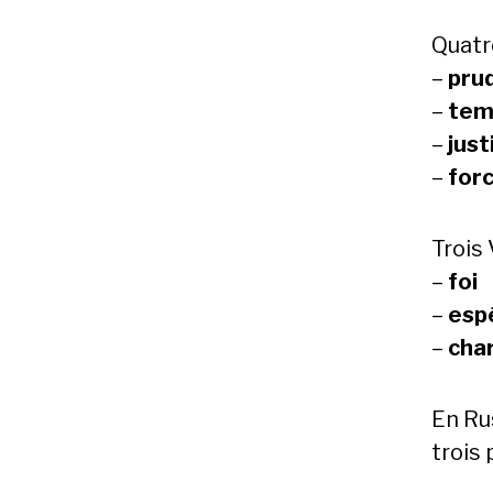
Quatr
–
pru
–
tem
–
just
–
for
Trois 
–
foi
–
esp
–
cha
En Ru
trois