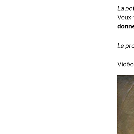
La pet
Veux-
donn
Le pro
Vidéo