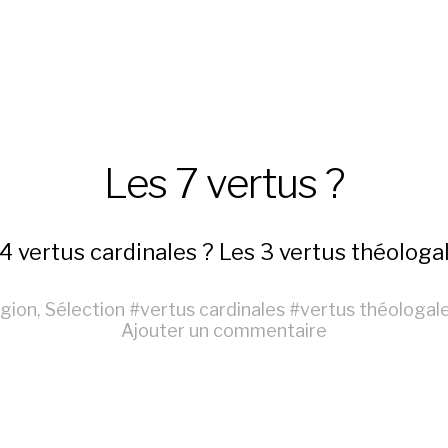
Les 7 vertus ?
4 vertus cardinales ? Les 3 vertus théologa
igion
,
Sélection
#
vertus cardinales
#
vertus théologal
Ajouter un commentaire