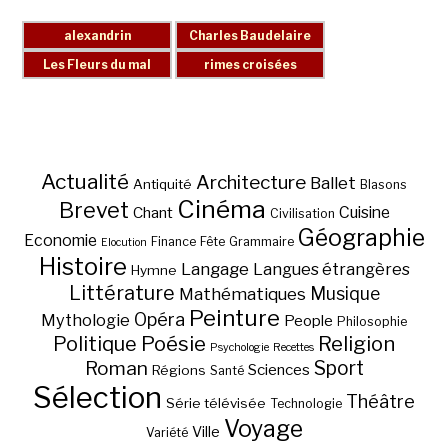
Actualité
Architecture
Ballet
Antiquité
Blasons
Cinéma
Brevet
Chant
Cuisine
Civilisation
Géographie
Economie
Finance
Fête
Grammaire
Elocution
Histoire
Langage
Langues étrangères
Hymne
Littérature
Musique
Mathématiques
Peinture
Opéra
Mythologie
People
Philosophie
Poésie
Religion
Politique
Psychologie
Recettes
Sport
Roman
Sciences
Régions
Santé
Sélection
Théâtre
Série télévisée
Technologie
Voyage
Ville
Variété