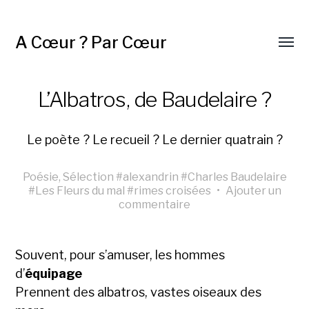
A Cœur ? Par Cœur
L’Albatros, de Baudelaire ?
Le poète ? Le recueil ? Le dernier quatrain ?
Poésie
,
Sélection
#
alexandrin
#
Charles Baudelaire
#
Les Fleurs du mal
#
rimes croisées
•
Ajouter un
commentaire
Souvent, pour s’amuser, les hommes
d’
équipage
Prennent des albatros, vastes oiseaux des