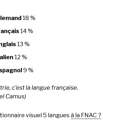
llemand
18 %
rançais
14 %
nglais
13 %
talien
12 %
spagnol
9 %
rie, c’est la langue française.
el Camus)
ctionnaire visuel 5 langues
à la FNAC ?