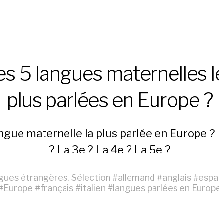
es 5 langues maternelles l
plus parlées en Europe ?
ngue maternelle la plus parlée en Europe ?
? La 3e ? La 4e ? La 5e ?
gues étrangères
,
Sélection
#
allemand
#
anglais
#
espa
#
Europe
#
français
#
italien
#
langues parlées en Europ