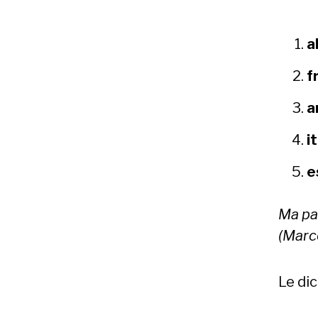
a
f
a
i
e
Ma pat
(Marc
Le di