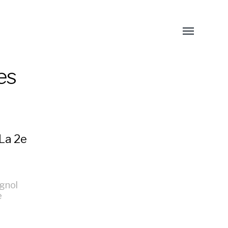
es
 La 2e
gnol
e